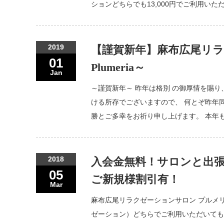
ションどちらでも13,000円でご利用い
2019
【謹賀新年】麻布広尾リラ
01
Plumeria～
Jan
～謹賀新年～ 昨年は格別 の御厚情を賜
ける所存でございますので、 何とぞ昨年
勝とご多幸をお祈り申し上げます。 本年も
2018
入会金無料！サロンと出
05
ご新規様割引有！
Mar
麻布広尾リラクゼーションサロン プルメリア
ゼーション）どちらでご利用いただいても